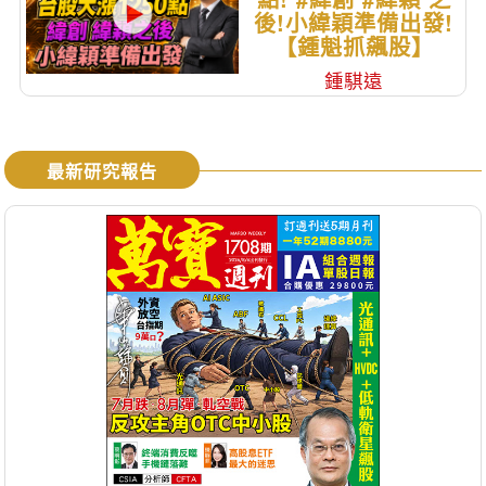
後!小緯穎準備出發!
【鍾魁抓飆股】
鍾騏遠
最新研究報告