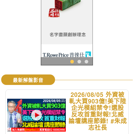
最新解盤影音
2026/08/05 外資被
軋大買903億!美下陸
企光模組禁令!選股
反攻首重財報!北威
論壇講座節錄! #朱成
志社長