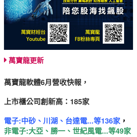
萬寶龍更新
萬寶龍軟體6月營收快報，
上市櫃公司創新高：185家
電子:中砂、川湖、台達電...等136家
，
非電子:大亞、勝一、世紀風電...等49家