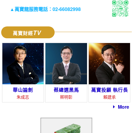
▲萬寶龍服務電話：02-66082998
TV
萬寶財經
華山論劍
蔡總選黑馬
萬寶投顧 執行長
朱成志
蔡明彰
賴建承
More