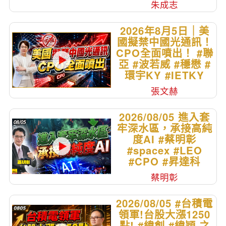
朱成志
2026年8月5日｜美
國擬禁中國光通訊！
CPO全面噴出！ #聯
亞 #波若威 #穩懋 #
環宇KY #IETKY
張文赫
2026/08/05 進入套
牢深水區，承接高純
度AI #蔡明彰
#spacex #LEO
#CPO #昇達科
蔡明彰
2026/08/05 #台積電
領軍!台股大漲1250
點! #緯創 #緯穎 之