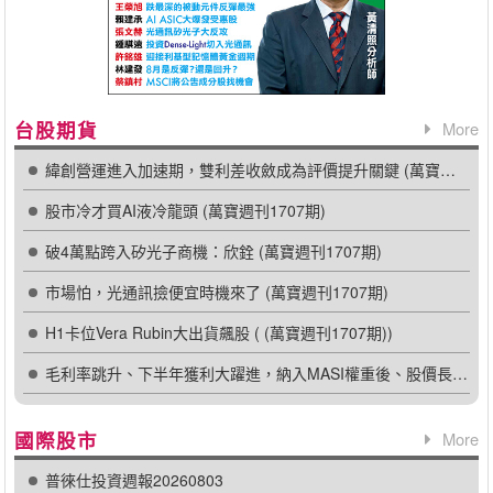
台股期貨
More
緯創營運進入加速期，雙利差收斂成為評價提升關鍵 (萬寶週刊1707期)
股市冷才買AI液冷龍頭 (萬寶週刊1707期)
破4萬點跨入矽光子商機：欣銓 (萬寶週刊1707期)
市場怕，光通訊撿便宜時機來了 (萬寶週刊1707期)
H1卡位Vera Rubin大出貨飆股 ( (萬寶週刊1707期))
毛利率跳升、下半年獲利大躍進，納入MASI權重後、股價長線可期 (萬寶週刊1706期)
國際股市
More
普徠仕投資週報20260803