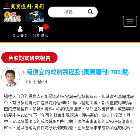
Togg
0
navig
會員登入
即刻結帳
台股期貨研究報告
最便宜的成熟製程股 (萬寶週刊1703期)
王榮旭
過往大部分的投資人可能認為AI只會與先進製程有關，但其實AI基礎建設
中，有很多關鍵元件包含電源管理IC、顯示驅動IC等，都大量使用8吋晶
圓的成熟製程。隨著AI資料中心的快速擴建，AI外溢效應持續，成熟製程
的產能在2027年下半年可能就會出現短缺，迎來新的一波上升循環。其
中，又以AI電源IC的成長速度相對可觀，預估未來兩年的CAGR有望來到
50%，足以抵銷消費性電子疲弱的影響，甚至壓縮未來成熟製程的供給。