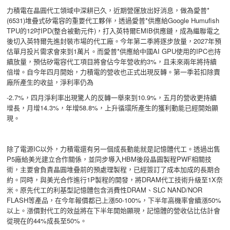
力積電在晶圓代工領域中深耕已久，近期營運放出好消息，做為愛普*
(6531)堆疊式矽電容的重要代工夥伴，透過愛普*供應給Google Humufish
TPU的12吋IPD(整合被動元件)，打入英特爾EMIB供應鏈，成為繼聯電之
後切入英特爾先進封裝市場的代工廠。今年第二季將逐步放量，2027年預
估單月投片需求會來到1萬片。而愛普*供應給中國AI GPU使用的IPC也持
續放量，預估矽電容代工項目將會佔今年營收約3%，且未來兩年將持續
倍增。自今年四月開始，力積電的營收也正式出現反轉。第一季若扣除賣
廠所產生的收益，淨利率仍為
-2.7%，四月淨利率出現驚人的反轉一舉來到10.9%，五月的營收更持續
增長，月增14.3%，年增58.8%，上升循環所產生的獲利動能已經開始顯
現。
除了電源IC以外，力積電還有另一個成長動能就是記憶體代工。透過出售
P5廠給美光建立合作關係，並同步導入HBM後段晶圓製程PWF相關技
術，主要會負責晶圓堆疊前的預處理製程，已經簽訂了成本加成的長期合
約。同時，與美光合作進行1P製程的開發，將DRAM代工技術升級至1X奈
米。原先代工的利基型記憶體包含消費性DRAM、SLC NAND/NOR
FLASH等產品，在今年報價都已上漲50-100%，下半年高機率會續漲50%
以上。漲價對代工的效益將在下半年開始顯現，記憶體的營收佔比估計會
從現在的44%成長至50%。