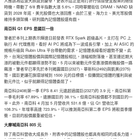
人應該為這波大跌感到慶幸，更表示這正是用打折行情撿便宜股票的絕佳
時機，帶動了 6/8 費半指數大漲 5.6%，同時華爾街估 DRAM、NAND 缺
貨到 2028 年底，美光股價也大漲回應。由於三星、海力士、美光等股價
維持多頭架構，研判國內記憶體股還有戲。
南亞科 Q1 EPS 是國巨一倍
筆者於本刊上期表示輝達日前發表 RTX Spark 超級晶片，主打在 PC 上
執行 AI 代理應用，看好 AI PC 將成為下一波成長引擎，加上 AI ASIC 的
規格升級與 Rubin Ultra 平台帶動的需求，記憶體長線看好趨勢不變。此
外，台灣記憶體股價與國際記憶體股相比，漲幅相對落後，甚至連近期大
漲的被動元件都顯得漲勢不如，5 月以來被動元件受惠漲價商機股價一路
飆漲，筆者早已率先於本刊揭露國巨(2327)、華新科(2492)與凱美(2375)
等，國巨更讓花旗環球喊到 1500 元的目標價，但攤開記憶體的獲利與被
動元件比，似乎就顯得記憶體委屈了。
南亞科(2408)第一季 EPS 8.41 元遠超過國巨(2327)的 3.9 元，南亞科第
一季毛利率 67.89%，遠勝國巨的 38.1%，但南亞科股價都不到國巨的一
半。此外，南亞科 4 月加 5 月營收共 531.6 億，佔 Q1 營收比率
108.3%，年增率高達 723.9%，可以推測南亞科第二季 EPS 將較首季爆
衝，目前的股價嚴重被低估。
大摩喊南亞科 805 元
除了南亞科營收大成長外，附表中的記憶體股也都具有相同的成長力道，