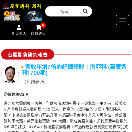
Togg
0
navig
會員登入
即刻結帳
台股期貨研究報告
營收年增7倍的記憶體股：南亞科 (萬寶週
刊1700期)
賴建承
◎賴建承CSIA
台北國際電腦展一落幕，全球股市居然引爆了一波急殺，主因來自於美國
5 月非農就業人數新增 17.2 萬人，遠高於市場預估的 8 萬，重創降息
夢，市場擔憂通膨壓力可能升溫，提高聯準會今年升息的可能性，美公債
殖利率大漲，美元指數突破 100 大關，造成美股重挫，尤其是費半指數於
6/5 單日狂跌 10.26%，科技股哀鴻遍野。不過輝達執行長黃仁勳表示投資