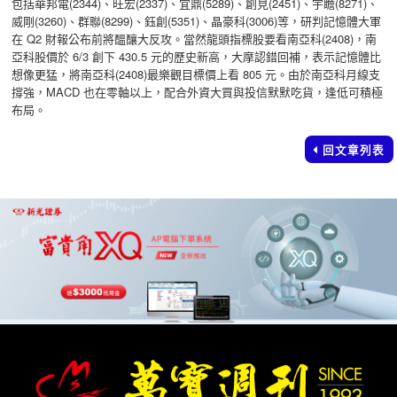
包括華邦電(2344)、旺宏(2337)、宜鼎(5289)、創見(2451)、宇瞻(8271)、
威剛(3260)、群聯(8299)、鈺創(5351)、晶豪科(3006)等，研判記憶體大軍
在 Q2 財報公布前將醞釀大反攻。當然龍頭指標股要看南亞科(2408)，南
亞科股價於 6/3 創下 430.5 元的歷史新高，大摩認錯回補，表示記憶體比
想像更猛，將南亞科(2408)最樂觀目標價上看 805 元。由於南亞科月線支
撐強，MACD 也在零軸以上，配合外資大買與投信默默吃貨，逢低可積極
布局。
回文章列表