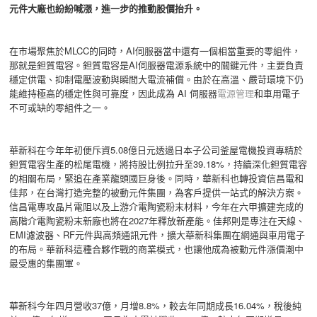
元件大廠也紛紛喊漲，進一步的推動股價抬升。
在市場聚焦於MLCC的同時，AI伺服器當中還有一個相當重要的零組件，
那就是鉭質電容。鉭質電容是AI伺服器電源系統中的關鍵元件，主要負責
穩定供電、抑制電壓波動與瞬間大電流補償。由於在高溫、嚴苛環境下仍
能維持極高的穩定性與可靠度，因此成為 AI 伺服器
電源管理
和車用電子
不可或缺的零組件之一。
華新科在今年年初便斥資5.08億日元透過日本子公司釜屋電機投資專精於
鉭質電容生產的松尾電機，將持股比例拉升至39.18%，持續深化鉭質電容
的相關布局，緊追在產業龍頭國巨身後。同時，華新科也轉投資信昌電和
佳邦，在台灣打造完整的被動元件集團，為客戶提供一站式的解決方案。
信昌電專攻晶片電阻以及上游介電陶瓷粉末材料，今年在六甲擴建完成的
高階介電陶瓷粉末新廠也將在2027年釋放新產能。佳邦則是專注在天線、
EMI濾波器、RF元件與高頻通訊元件，擴大華新科集團在網通與車用電子
的布局。華新科這種合夥作戰的商業模式，也讓他成為被動元件漲價潮中
最受惠的集團軍。
華新科今年四月營收37億，月增8.8%，較去年同期成長16.04%，稅後純