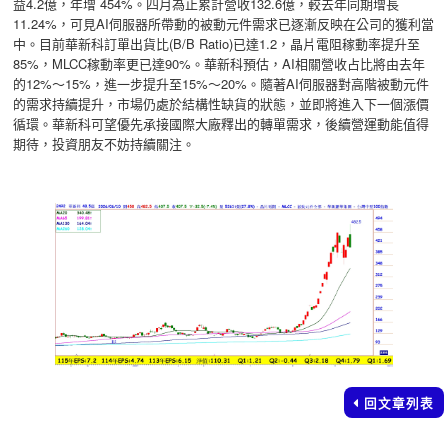
益4.2億，年增 454%。四月為止累計營收132.6億，較去年同期增長
11.24%，可見AI伺服器所帶動的被動元件需求已逐漸反映在公司的獲利當
中。目前華新科訂單出貨比(B/B Ratio)已達1.2，晶片電阻稼動率提升至
85%，MLCC稼動率更已達90%。華新科預估，AI相關營收占比將由去年
的12%～15%，進一步提升至15%～20%。隨著AI伺服器對高階被動元件
的需求持續提升，市場仍處於結構性缺貨的狀態，並即將進入下一個漲價
循環。華新科可望優先承接國際大廠釋出的轉單需求，後續營運動能值得
期待，投資朋友不妨持續關注。
回文章列表