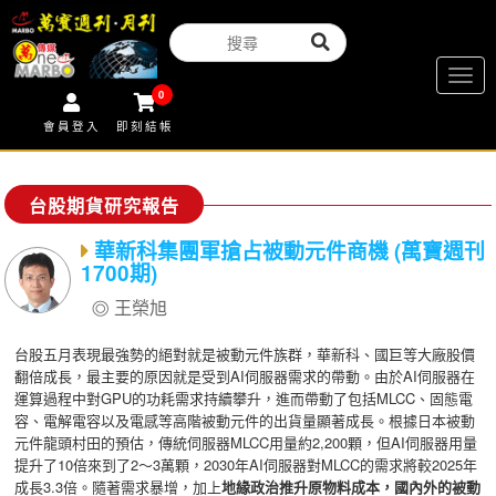
Togg
0
navig
會員登入
即刻結帳
台股期貨研究報告
華新科集團軍搶占被動元件商機 (萬寶週刊
1700期)
王榮旭
台股五月表現最強勢的絕對就是被動元件族群，華新科、國巨等大廠股價
翻倍成長，最主要的原因就是受到AI伺服器需求的帶動。由於AI伺服器在
運算過程中對GPU的功耗需求持續攀升，進而帶動了包括MLCC、固態電
容、電解電容以及電感等高階被動元件的出貨量顯著成長。根據日本被動
元件龍頭村田的預估，傳統伺服器MLCC用量約2,200顆，但AI伺服器用量
提升了10倍來到了2～3萬顆，2030年AI伺服器對MLCC的需求將較2025年
成長3.3倍。隨著需求暴增，加上
地緣政治推升原物料成本，國內外的被動