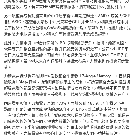
其對成熟製程DRAM產能的需求仍相當強勁。目前記憶體相關業務約占力
積電營收四成，若未來HBM市場持續擴張，將有助提升公司獲利能力。
另一項重要成長動能來自矽中介層業務。無論是輝達、AMD，或各大CSP
自研ASIC，都需要大量矽中介層來整合GPU與HBM。力積電憑藉成本與
良率優勢，已成為台積電CoWoS供應鏈的一環。隨著AI晶片持續升級，先
進封裝需求快速增加，力積電有望持續受惠於產業成長趨勢。
此外，力積電與Intel合作開發的IPD（積體被動元件）技術，能將電阻、
電容等元件整合至封裝內部，提升訊號品質與電源效率。公司12吋IPD平
台已完成國際大廠驗證，預計今年開始逐步放量，並導入Intel EMIB先進
封裝架構。若Intel未來在AI伺服器市場擴大布局，力積電也有機會同步受
益。
力積電在近期也宣布與Intel及軟銀合作開發「Z-Angle Memory」，目標突
破現有HBM在容量、功耗與傳輸效率上的限制，打造更適合大型AI模型與
超級電腦的新型記憶體架構。如果技術成功商業化，力積電將不再只是成
熟製程代工廠，而有機會直接參與下一代AI記憶體標準與供應鏈的建立。
回來看到股價，力積電五月漲了70%，目前來到了85.9元。乍看之下有一
點貴，但是如果用大摩預估的2026年4.64 EPS去計算他的本益比，其實
只有18倍左右，這比很多其他的AI概念股還要低很多。代表市場可能還在
用成熟製程的估值區間去預估力積電的價格，但是公司已經開始佈局多項
的AI題材，下半年會開始慢慢發酵。如果未來這些業務開始貢獻明顯的營
收與獲利，力積電會有很多向上的空間，投資朋友們不妨持續關注。