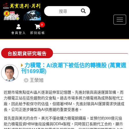
Togg
0
navig
會員登入
即刻結帳
台股期貨研究報告
力積電：AI浪潮下被低估的轉機股 (萬寶週
刊1699期)
王榮旭
近期市場焦點從AI晶片逐漸延伸至記憶體、先進封裝與高速運算架構，而
力積電正站在這些趨勢的交會點。過去市場多將力積電視為成熟製程代工
廠，因此給予較保守的估值，但隨著HBM、先進封裝與AI運算需求快速成
長，公司正逐步轉型為AI供應鏈的重要受惠者。
首先是與美光的合作。美光不僅收購力積電銅鑼廠，並預付約300億元協
助力積電投資HBM後段設備與DDR4製程，同時簽訂長期代工合約，顯示