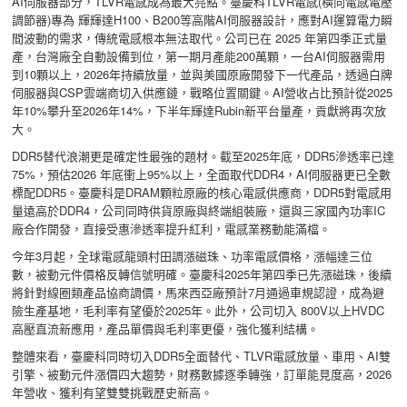
AI伺服器部分，TLVR電感成為最大亮點。臺慶科TLVR電感(橫向電感電壓
調節器)專為 輝輝達H100、B200等高階AI伺服器設計，應對AI運算電力瞬
間波動的需求，傳統電感根本無法取代。公司已在 2025 年第四季正式量
產，台灣廠全自動設備到位，第一期月產能200萬顆，一台AI伺服器需用
到10顆以上，2026年持續放量，並與美國原廠開發下一代產品，透過白牌
伺服器與CSP雲端商切入供應鏈，戰略位置關鍵。AI營收占比預計從2025
年10%攀升至2026年14%，下半年輝達Rubin新平台量產，貢獻將再次放
大。
DDR5替代浪潮更是確定性最強的題材。截至2025年底，DDR5滲透率已達
75%，預估2026 年底衝上95%以上，全面取代DDR4，AI伺服器更已全數
標配DDR5。臺慶科是DRAM顆粒原廠的核心電感供應商，DDR5對電感用
量遠高於DDR4，公司同時供貨原廠與終端組裝廠，還與三家國內功率IC
廠合作開發，直接受惠滲透率提升紅利，電感業務動能滿檔。
今年3月起，全球電感龍頭村田調漲磁珠、功率電感價格，漲幅達三位
數，被動元件價格反轉信號明確。臺慶科2025年第四季已先漲磁珠，後續
將針對線圈類產品協商調價，馬來西亞廠預計7月通過車規認證，成為避
險生產基地，毛利率有望優於2025年。此外，公司切入 800V以上HVDC
高壓直流新應用，產品單價與毛利率更優，強化獲利結構。
整體來看，臺慶科同時切入DDR5全面替代、TLVR電感放量、車用、AI雙
引擎、被動元件漲價四大趨勢，財務數據逐季轉強，訂單能見度高，2026
年營收、獲利有望雙雙挑戰歷史新高。