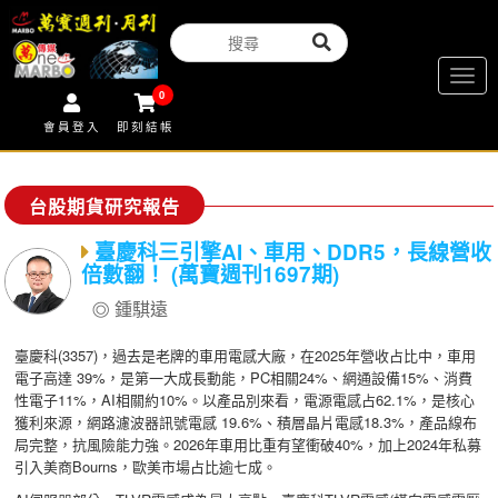
Togg
0
navig
會員登入
即刻結帳
台股期貨研究報告
臺慶科三引擎AI、車用、DDR5，長線營收
倍數翻！ (萬寶週刊1697期)
鍾騏遠
臺慶科(3357)，過去是老牌的車用電感大廠，在2025年營收占比中，車用
電子高達 39%，是第一大成長動能，PC相關24%、網通設備15%、消費
性電子11%，AI相關約10%。以產品別來看，電源電感占62.1%，是核心
獲利來源，網路濾波器訊號電感 19.6%、積層晶片電感18.3%，產品線布
局完整，抗風險能力強。2026年車用比重有望衝破40%，加上2024年私募
引入美商Bourns，歐美市場占比逾七成。