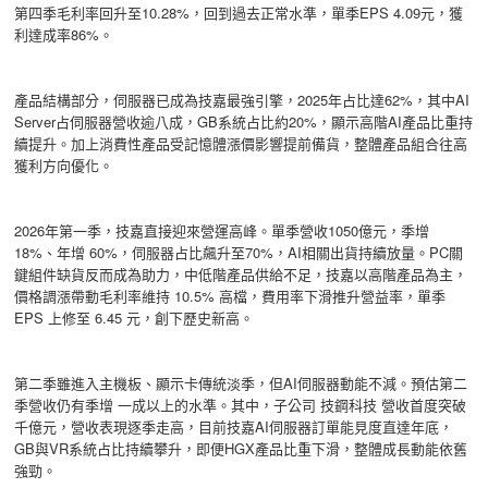
第四季毛利率回升至10.28%，回到過去正常水準，單季EPS 4.09元，獲
利達成率86%。
產品結構部分，伺服器已成為技嘉最強引擎，2025年占比達62%，其中AI
Server占伺服器營收逾八成，GB系統占比約20%，顯示高階AI產品比重持
續提升。加上消費性產品受記憶體漲價影響提前備貨，整體產品組合往高
獲利方向優化。
2026年第一季，技嘉直接迎來營運高峰。單季營收1050億元，季增
18%、年增 60%，伺服器占比飆升至70%，AI相關出貨持續放量。PC關
鍵組件缺貨反而成為助力，中低階產品供給不足，技嘉以高階產品為主，
價格調漲帶動毛利率維持 10.5% 高檔，費用率下滑推升營益率，單季
EPS 上修至 6.45 元，創下歷史新高。
第二季雖進入主機板、顯示卡傳統淡季，但AI伺服器動能不減。預估第二
季營收仍有季增 一成以上的水準。其中，子公司 技鋼科技 營收首度突破
千億元，營收表現逐季走高，目前技嘉AI伺服器訂單能見度直達年底，
GB與VR系統占比持續攀升，即便HGX產品比重下滑，整體成長動能依舊
強勁。