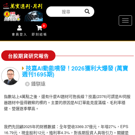
Togg
0
navig
會員登入
即刻結帳
台股期貨研究報告
技嘉AI動能噴發！2026獲利大爆發 (萬寶
週刊1695期)
鍾騏遠
指數站上4萬點之後，還有什麼AI題材可抱長線？技嘉(2376)可謂是AI伺服
器題材中值得觀察的標的。主要的原因是AI訂單能見度滿檔、毛利率穩
健、營運逐季攀高。
我們先回顧2025年的財務數據：全年營收3369.37億元，年增27%，EPS
16.79元，現金股利12元，殖利率4.3%，對長期投資人具吸引力。關鍵是