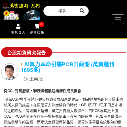
Togg
0
navig
會員登入
即刻結帳
台股期貨研究報告
AI算力革命引爆PCB升級潮 (萬寶週刊
1695期)
王榮旭
從CCL到高層板，聯茂與健鼎迎結構性成長機會
隨著CSP與半導體巨頭火熱的發展AI基礎建設，對硬體規格的進步需求也
前所未見的成長。在這個算力決定勝負的時代，GPU與TPU已不再是市場
關注的焦點，開始向上延伸，鎖定負責龐大數據吞吐的PCB及其更上游
CCL。PCB產業正在經歷一場技術變革。在AI伺服器中，PCB不再僅僅是
連結零組件的載體，而是決定訊號傳輸品質、運算效能甚至系統散熱的關