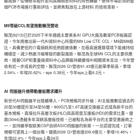
鍵瓶頸。從傳統零組件走向高階精密材料的角色轉變，使得市場必須對整
個PCB市場進行重新評估，並將焦點放在上游材料 的技術革新。
M9
等級CCL有望推動聯茂營收
聯茂(6213)已於2025下半年通過主要美系AI GPU大廠及數家PCB板廠認
證，今年將推出新一代AI資料中心所需的M9 Low CTE CCL，M9與M8相
比，具備更低的介電損耗和低熱膨脹係數，在極高速運算環境下能維持結
構穩定，減少熱脹冷縮導致的斷裂風險。聯茂為全球M9 CCL的主要供應
商，隨著CSP和重量級資料中心品牌廠持續擴增AI相關資本支出，今年營
收有近一步成長的空間。聯茂2026 Q1營收91.43億元創單季新高，季增
2.54%，年增20.62%，eps 0.38元，今年eps上看6.2元。
AI
伺服器升規帶動層板需求躍升
新世代AI伺服器平台陸續導入，PCB規格同步升級：AI主板層數從過去的
20至30層提升至34至50層，800G乃至1.6T高速交換器正式成為新平台的
基本規格，直接拉升高層次板(HLC)與高密度互連板(HDI)的需求比重。健
鼎(3044)憑藉多年深耕高層板技術，已被點名為新平台的主要受惠廠商之
一，並持續爭取歐美CSP自研ASIC伺服器的新案，一旦認證完成，訂單
規模可望再上一個台階。健鼎2026 Q1營收達209.6億元，季增10.46%，
年增22.4%，今年eps上看24元