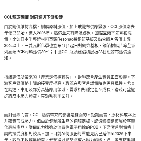
CCL
龍頭調價 對同業與下游影響
由於銅價維持高檔、樹脂原料漲價，加上玻纖布供應緊張，CCL漲價潮去
年便已開始，進入2026年，漲價並未有降溫跡象，國際巨頭率先宣布漲
價，比如日本半導體材料巨頭Resonac將銅箔基板及黏合膠片售價上調
30%以上，三菱瓦斯化學也宣布4月1起日對銅箔基板、銅箔樹脂片等全系
列高端PCB材料漲價30%；中國CCL龍頭建滔積層板28日也發布漲價通
知。
持續調價所帶來的「產業定價權轉強」，對聯茂會產生實質正面影響。下
游客戶對價格上調的接受度提高，聯茂在與客戶議價時也更具彈性。尤其
在網通、車用及部分高速應用領域，需求相對穩定甚至成長，聯茂可望逐
步將成本壓力轉嫁，帶動毛利率回升。
而對健鼎而言，CCL 漲價帶來的影響是雙面的。短期而言，原材料成本上
升確實形成壓力，但由於健鼎所生產的伺服器板、記憶體模組板屬於客製
化高階產品，議價能力遠強於消費性電子用途的PCB，下游客戶對價格上
調的接受度相對較高。加上目前AI伺服器訂單能見度已延伸至2026下半
年，客戶不敢輕易轉單，健鼎得以順勢將成本壓力轉嫁，進一步支撐毛利