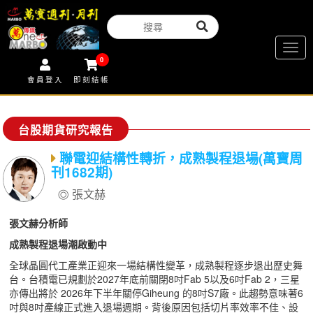
Togg
0
navig
會員登入
即刻結帳
台股期貨研究報告
聯電迎結構性轉折，成熟製程退場(萬寶周
刊1682期)
張文赫
張文赫分析師
成熟製程退場潮啟動中
全球晶圓代工產業正迎來一場結構性變革，成熟製程逐步退出歷史舞
台。台積電已規劃於2027年底前關閉8吋Fab 5以及6吋Fab 2，三星
亦傳出將於 2026年下半年關停Giheung 的8吋S7廠。此趨勢意味著6
吋與8吋產線正式進入退場週期。背後原因包括切片率效率不佳、設