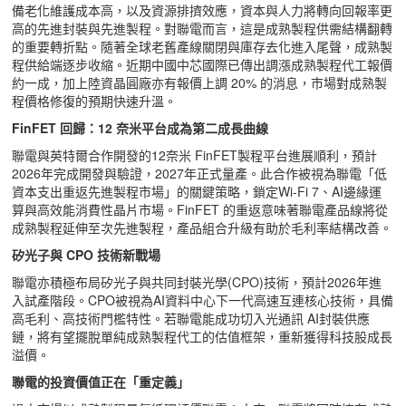
備老化維護成本高，以及資源排擠效應，資本與人力將轉向回報率更
高的先進封裝與先進製程。對聯電而言，這是成熟製程供需結構翻轉
的重要轉折點。隨著全球老舊產線關閉與庫存去化進入尾聲，成熟製
程供給端逐步收縮。近期中國中芯國際已傳出調漲成熟製程代工報價
約一成，加上陸資晶圓廠亦有報價上調 20% 的消息，市場對成熟製
程價格修復的預期快速升溫。
FinFET
回歸：12
奈米平台成為第二成長曲線
聯電與英特爾合作開發的12奈米 FinFET製程平台進展順利，預計
2026年完成開發與驗證，2027年正式量產。此合作被視為聯電「低
資本支出重返先進製程市場」的關鍵策略，鎖定Wi-Fi 7、AI邊緣運
算與高效能消費性晶片市場。FinFET 的重返意味著聯電產品線將從
成熟製程延伸至次先進製程，產品組合升級有助於毛利率結構改善。
矽光子與 CPO
技術新戰場
聯電亦積極布局矽光子與共同封裝光學(CPO)技術，預計2026年進
入試產階段。CPO被視為AI資料中心下一代高速互連核心技術，具備
高毛利、高技術門檻特性。若聯電能成功切入光通訊 AI封裝供應
鏈，將有望擺脫單純成熟製程代工的估值框架，重新獲得科技股成長
溢價。
聯電的投資價值正在「重定義」