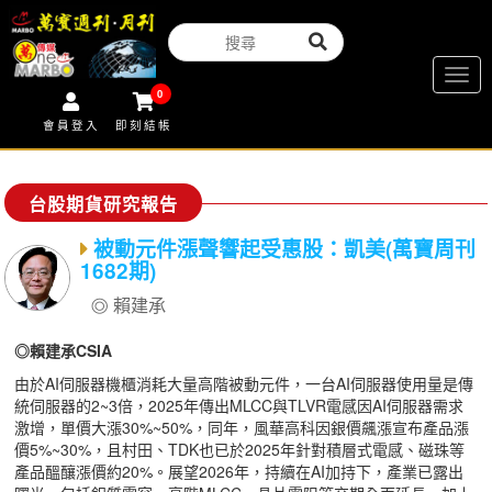
Togg
0
navig
會員登入
即刻結帳
台股期貨研究報告
被動元件漲聲響起受惠股：凱美(萬寶周刊
1682期)
賴建承
◎賴建承CSIA
由於AI伺服器機櫃消耗大量高階被動元件，一台AI伺服器使用量是傳
統伺服器的2~3倍，2025年傳出MLCC與TLVR電感因AI伺服器需求
激增，單價大漲30%~50%，同年，風華高科因銀價飆漲宣布產品漲
價5%~30%，且村田、TDK也已於2025年針對積層式電感、磁珠等
產品醞釀漲價約20%。展望2026年，持續在AI加持下，產業已露出