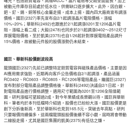
曙光，包括鉭質電容、高階MLCC、晶片電阻等交期全面延長，加上
被動元件庫存目前處於低水位，供需缺口逐步擴大。此外，因白銀、
鈀、釕、錫、銅等核心金屬走揚，成本上揚，國內四大廠商宣布調漲
價格。國巨(2327)率先宣布自2/1起調漲晶片電阻價格，漲幅
10%~20%；華新科(2492)也跟進於2/1起調漲0201至1206晶片電
阻，漲幅上看二成；大毅(2478)也同步於2/1起調漲0402～2512尺寸
厚膜電阻價格，至於凱美(2375)也自1/26起針對厚膜電阻產品調升
15%價格，故被動元件股的股價漲勢仍未結束。
國巨、華新科股價創波段高
龍頭國巨(2327)先前已調整特定鉭質電容與磁珠產品價格，主要是因
AI應用需求強勁，近期再向客戶公告價格自2/1起調漲，產品涵蓋
RC0402、RC0603、RC0805、RC1206等電阻產品。繼國巨(2327)
宣布對部分電阻產品調整價格後，華新科(2492)決議自2/1日起，針
對電阻產品進行價格調整，適用尺寸範圍為0201至1206全阻值範
圍，研判漲幅可望超過2成，對今年業績成長樂觀以待。國巨與華新
科，筆者均於本刊低檔時介紹過，股價也已紛紛大漲，國巨股價更是
創下分拆後新高，至於華新科也見到165.5元，突破去年高點，研判
只要報價持續偏多，這兩檔龍頭股股價後續不容小覷，屆時將會帶動
二線股走揚，尤其是國巨集團的凱美(2375)有低估之嫌。