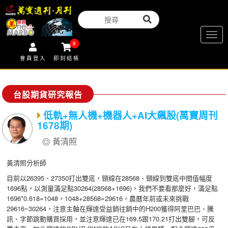
Togg
0
navig
會員登入
即刻結帳
台股期貨研究報告
低軌+無人機+機器人+AI大飆股(萬寶周刊
1678期)
黃清照
黃清照分析師
目前以26395、27350打出雙底，頸線在28568、頸線到雙底中間值幅度
1696點，以測量滿足點30264(28568+1696)，我們不要看那麼好，滿足點
1696*0.618=1048，1048+28568=29616，農曆年前或未來挑戰
29616~30264，注意主軸在輝達受益銷往銷中的H200獲得阿里巴巴、騰
訊、字節跳動購買採用，並注意輝達已在169.5跟170.21打出雙腳，可反