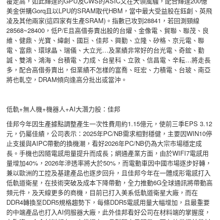
覆走高，如此輝達的GPU及CWS的ASIC又在大領風騷，配合輝達200億
美金併購Gorq且以LPU的SRAM取代HBM，當中最大受益股在鈺創、英飛
凌及其他兩家(這四家有生產SRAM)。指數已攻到28841，若回測頸線
28568~28400，低P/E且高借劵賣出股的台燿、金像電、貿聯、聯茂、良
維、健鼎、光寶、緯創、國巨、佳邦、興勤、立隆、矽格、京元電、聯
電、富鼎、環球晶、瑞儀、大立光…及業績非常好的台光電、奇鋐、勤
誠、雙鴻、鴻海、台積電、力成、台星科、立敦、信昌電、辛耘…將走長
多，配合高借劵賣出，但業績不怎樣的富喬、旺宏、力積電、台玻、南亞
將也軋空，DRAM傾向逢高分批出或當沖。
低軌+無人機+機器人+AI大潛力股：佳邦
佳邦今年因生產據點調整產生一次性費用約1.15億元，使前三季EPS 3.12
元，仍屬佳績，公司表示：2025年PC/NB需求相對穩健，主要因WIN10停
止支援與AIPC帶動的換機潮，看好2026年PC/NB仍為大宗市場穩定成
長。手機也因隨電感用量提升而成長；網通產業方面，由於WIFI7電感用
量增加40%，2026年滲透率將大於50%，而電動車因中國市場逐步好轉，
兼以歐洲的工控及基建產品也逐步回升，且佳邦今年在一體成形電感打入
低軌道衛星，在技術突破及成本下降帶動，全力推動6G全球通訊將帶動高
頻元件，及天線更多的商機，目前已打入美系低軌道衛星大廠，而在
DDR4轉換至DDR5規格趨勢下，每條DDR5電感用量大幅增加，且最重要
的中端產品也打入AI伺服器大廠，此外佳邦看好公司在材料端的掌握度，