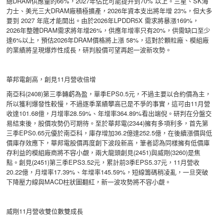
總DRAM供應量的66%，2027年佔比可能提升到70% 以上。三星、SK海
力士、美光三大DRAM廠積極擴產，2026年資本支出將年增 23%，但大多
要到 2027 年底才能開出。由於2026年LPDDR5X 需求將暴漲169%，
2026年整體DRAM需求將年增26%，供應年增率只有20%，供需缺口至少
達6%以上，預估2026年DRAM價格將上漲 58%，這對於顆粒廠、模組廠
的業績將呈現爆炸性成長，研判股價可望再起一波新攻勢。
華邦電創高，創見11月營收倍增
南亞科(2408)第三季轉虧為盈，單季EPS0.5元，不過主要以合約價為主，
所以獲利爆發性較慢，不過逐季業績攀高已是不爭的事實，這可由11月營
收達101.68億，月增率28.59%、年增率364.89%看出端倪。研判在分盤交
易結束後，股價攻勢仍可期待。至於華邦電(2344)擁有多項利多，首先第
三季EPS0.65元優於南亞科，庫存增加36.2億達252.5億，在後續漲價與低
價庫存效應下，華邦電股價再度創下波段新高，筆者認為同樣擁有低價庫
存利益的模組廠商將不容小覷，兩大龍頭創見(2451)與威剛(3260)是焦
點。創見(2451)第三季EPS3.52元，累計前3季EPS5.37元，11月營收
20.22億，月增率17.39%、年增率145.59%，短線籌碼稍凌亂，一旦突破
下降壓力線與MACD柱狀圖翻紅，新一波攻勢將不容小覷。
威剛11月營收雙位數雙成長