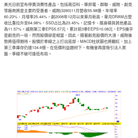
美光日前宣布停賣消費性產品，包括南亞科、華邦電、群聯、威剛、創見
等廠商將是主要的受惠者，威剛(3260)11月營收55.98億，年增率
60.23%、月增率25.44%，創2006年12月以來單月新高，單月DRAM占營
收比重拉升至64.98%，SSD占比為23.45%，記憶卡、隨身碟與其他產品
為11.57%。威剛第三季EPS5.57元，累計前3季EEPS10.08元，EPS幾乎
是創見的一倍，然而股價卻是相當，因此，隨著創見股價的大漲，威剛後
勢將值得期待。股價於季線之上打出底部，MACD柱狀圖也將翻紅，加上
第三季庫存仍達134.6億，在低價利益題材下，有機會再度吸引法人買
盤，季線不破可逢低布局。