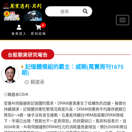
Togg
0
navig
會員登入
即刻結帳
台股期貨研究報告
記憶體模組的霸主：威剛(萬寶周刊1675
期)
賴建承
◎賴建承CSIA
受惠AI伺服器對記憶體的需求，DRAM產業產生了結構性的改變，報價也
持續調漲，記憶體供應吃緊情況再度升高，DRAM供應商平均庫存週期已
降到2～4週，幾乎沒有安全緩衝。在產能持續往HBM與高階DRAM領域
下，市場已出現「想買也不一定買得到」的供需缺口。集邦科技表示，自
2024年來，AI和伺服器對DRAM位元的消耗量急劇增加，預計2026年將佔