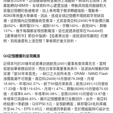
持續至2026年，記憶體報價有望維持上漲趨勢。缺貨的主因除了將
產能轉向HBM外，全球資料中心建置加速，帶動高效能伺服器對大
容量記憶體的急速需求，加上車用電子需求轉趨強勁，電動車、
ADAS等用量大舉暴增，因此，造成全球記憶體市場掀起罕見缺貨
潮，這對國內記憶體廠商受惠深。尤其是南亞科(2408)今年股價已飆
漲452%、華邦電331%、威剛161%、宇瞻160%、創見88%、群聯
137%，幾乎每檔都呈現倍數飆漲，這也是建承經常在Youtube的
【產業總司令】節目中強調~【從產業出發，成就波段性翻倍】的實
例，到底誰還有上漲空間？筆者將於後文剖析。
Q3
記憶體獲利呈現飆漲
記得本刊於20幾年前曾專訪過創見(2451)董事長束崇萬先生，當時
就是由筆者親自前往，而近日束崇萬董事長表示，這波由AI推動的缺
貨潮「是30年來首見」，缺口之大前所未見，DRAM、NAND Flash
漲價風潮不可限量。南亞科(2408)10月營收79.08億，月增
18.66%、年增262.37%，創下50個月來新高；創見(2451)10月營收
17.23億，年增119.63%、月增11.47%；群聯(8299)10月營收70.65
億，月增率8.44%、年增率90.08%；宜鼎(5289)10月營收13.97億，
年增率已高達86.83%，顯示記憶體產業已全數回升。此外，南亞科
終結連11季虧損，Q3EPS0.5元，呈現虧轉盈；華邦電Q3毛利率飆
升至46.7%，EPS 0.65元，終結連四季虧損。至於模組廠與IC設計也