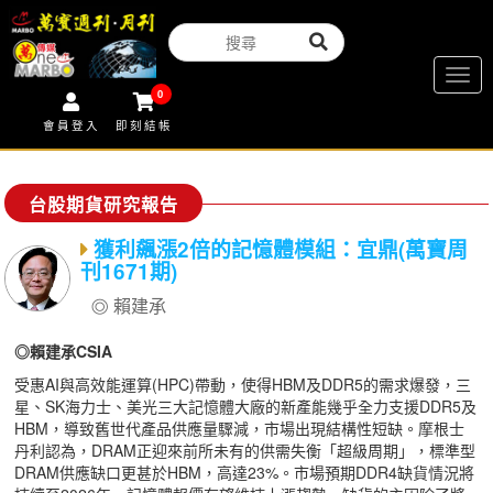
Togg
0
navig
會員登入
即刻結帳
台股期貨研究報告
獲利飆漲2倍的記憶體模組：宜鼎(萬寶周
刊1671期)
賴建承
◎賴建承CSIA
受惠AI與高效能運算(HPC)帶動，使得HBM及DDR5的需求爆發，三
星、SK海力士、美光三大記憶體大廠的新產能幾乎全力支援DDR5及
HBM，導致舊世代產品供應量驟減，市場出現結構性短缺。摩根士
丹利認為，DRAM正迎來前所未有的供需失衡「超級周期」，標準型
DRAM供應缺口更甚於HBM，高達23%。市場預期DDR4缺貨情況將