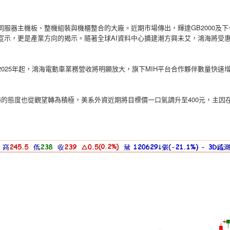
服器主機板、整機組裝與機櫃整合的大廠。近期市場傳出，輝達GB2000及下
宣示，更是產業方向的揭示。隨著全球AI資料中心擴建潮方興未艾，鴻海將受
2025年起，鴻海電動車業務營收將明顯放大，旗下MIH平台合作夥伴數量快速
海的態度也從觀望轉為積極，美系外資近期將目標價一口氣調升至400元，主因在