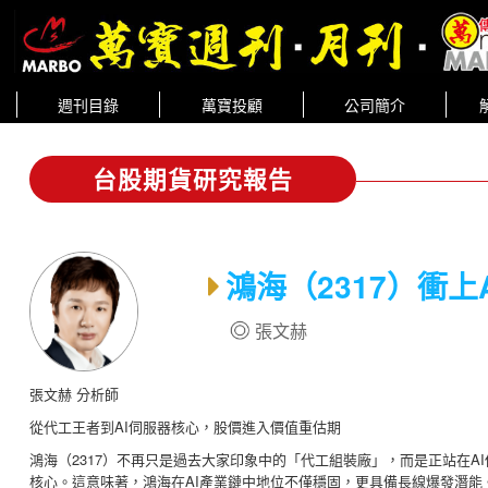
週刊目錄
萬寶投顧
公司簡介
台股期貨研究報告
鴻海（2317）衝上
張文赫
張文赫 分析師
從代工王者到AI伺服器核心，股價進入價值重估期
鴻海（2317）不再只是過去大家印象中的「代工組裝廠」，而是正站在AI供應
核心。這意味著，鴻海在AI產業鏈中地位不僅穩固，更具備長線爆發潛能