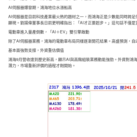
AI伺服器爆發期，鴻海地位水漲船高
AI伺服器是目前科技產業最火熱的題材之一，而鴻海正是少數能同時跨足伺
顯現。劉揚偉董事長日前更明確指出：「AI才正要起步。」這句話不僅是
電動車進入量產倒數，「AI＋EV」雙引擎啟動
除了AI伺服器業務，鴻海的電動車布局同樣逐漸開花結果。高盛預測，自
基本面強勢支撐，外資重估價值
鴻海9月營收達到歷史新高，顯示AI與高階組裝業務動能強勁。外資對鴻
潛力，市場重新評價的過程才剛開始。