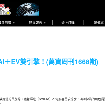
解盤影音
研究報告
線上訂購
萬傳媒
AI＋EV雙引擎！(萬寶周刊1668期)
鏈的最前線。隨著輝達（NVIDIA）AI伺服器需求爆發，鴻海扮演的角色從過去的
。