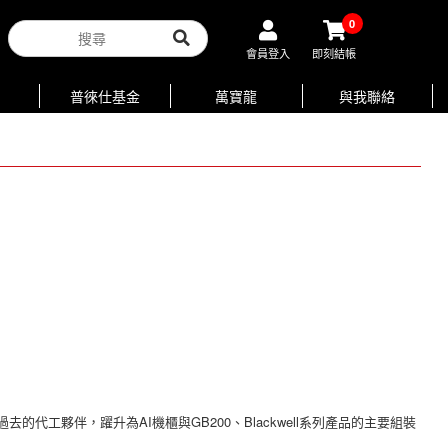
0
會員登入
即刻結帳
普徠仕基金
萬寶龍
與我聯絡
代工夥伴，躍升為AI機櫃與GB200、Blackwell系列產品的主要組裝