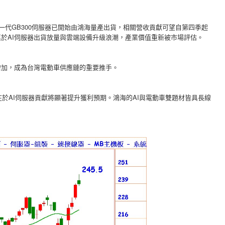
一代GB300伺服器已開始由鴻海量產出貨，相關營收貢獻可望自第四季起
惠於AI伺服器出貨放量與雲端設備升級浪潮，產業價值重新被市場評估。
增加，成為台灣電動車供應鏈的重要推手。
於AI伺服器貢獻將顯著提升獲利預期。鴻海的AI與電動車雙題材皆具長線