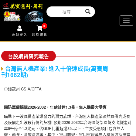
Togg
0
navig
會員登入
即刻結帳
台股期貨研究報告
台灣無人機產業! 進入十倍速成長(萬寶周
刊1662期)
◎錢冠州 CSIA/CFTA
國防軍備採購2026-2032
，年估計達1.3
兆，無人機最大受惠
瞄準下一波具備產業爆發力的潛力族群，台灣無人機產業顯然具備高成長
及股價走出波段行情的契機! 預期2026-2032年台灣國防部國防支出將達到
年9千億至1.3兆元，佔GDP比重超過3%以上，主要受惠項目包含無人
機、飛彈、國艦國造等，其中，軍用商規、軍用軍規等無人機製造採購需