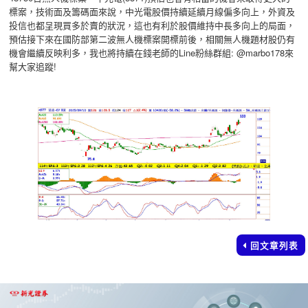
標案，技術面及籌碼面來說，中光電股價持續延續月線偏多向上，外資及
投信也都呈現買多於賣的狀況，這也有利於股價維持中長多向上的局面，
預估接下來在國防部第二波無人機標案開標前後，相關無人機題材股仍有
機會繼續反映利多，我也將持續在錢老師的Line粉絲群組: @marbo178來
幫大家追蹤!
回文章列表