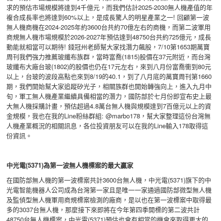
求的預估市場規模將達到4千億元，而我們估計2025-2030無人機產值的年
複合成長率也將達到60%以上，是成長驚人的明星產業之一! 回顧第一波
無人機商機在2024-2025年約3600台共約70億左右的商機，而第二波軍用
商規無人機市場規模於2026-2027年預估達到48750台共約725億元，成長
動能就相當可以期待! 錢冠州老師幫大家找潛力飆股，7/10第1653期萬寶
周刊我們強力推薦玻纖布族群，當時富喬(1815)股價在37元附近，而台灣
玻纖布大廠台玻(1802)的股價也仍在17元左右，來到八月份富喬衝到80元
以上，台玻的波段高點也來到8/19的40.1，到了八月底的萬寶周刊第1660
期，我們開始幫大家追蹤矽光子，相關族群也開始轉強向上，進入九月中
旬，軍工無人機產業繼續具備相當的潛力，國防部於七月份即宣布史上最
大無人機採購計畫，預估超過4.8萬台無人機與規模達到7百億元以上的資
金規模，我也在我的Line粉絲群組: @marbo178，幫大家整理這份台灣無
人機產業概況的相關訊息，各位投資朋友可以在我的Line輸入178取得這
份資訊。
中光電(5371)
為第一波無人機標案的最大贏家
在國防部無人機的第一波標案共計3600台無人機，中光電(5371)旗下的中
光電智能機器人公司成為台灣第一家且是唯一一家通過國防部微型無人機
及監偵型無人機軍用商規標案檢測的廠商，是以也在第一波標案中取得最
多的3037台無人機，那麼接下來即將在今年第四季開標的第二波共計
48750台無人機標案，中光電(5371)預估也會有相當的機會來取得更大的