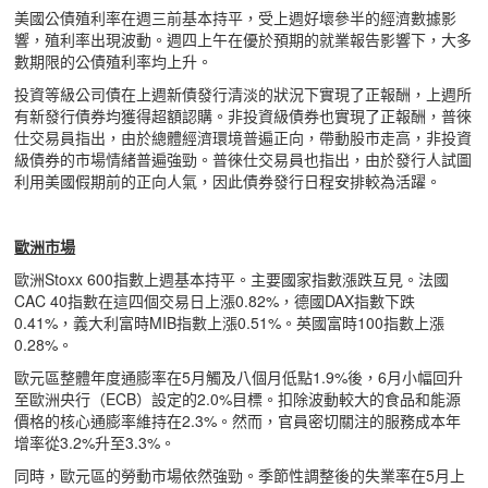
美國公債殖利率在週三前基本持平，受上週好壞參半的經濟數據影
響，殖利率出現波動。週四上午在優於預期的就業報告影響下，大多
數期限的公債殖利率均上升。
投資等級公司債在上週新債發行清淡的狀況下實現了正報酬，上週所
有新發行債券均獲得超額認購。非投資級債券也實現了正報酬，普徠
仕交易員指出，由於總體經濟環境普遍正向，帶動股市走高，非投資
級債券的市場情緒普遍強勁。普徠仕交易員也指出，由於發行人試圖
利用美國假期前的正向人氣，因此債券發行日程安排較為活躍。
歐洲市場
歐洲Stoxx 600指數上週基本持平。主要國家指數漲跌互見。法國
CAC 40指數在這四個交易日上漲0.82%，德國DAX指數下跌
0.41%，義大利富時MIB指數上漲0.51%。英國富時100指數上漲
0.28%。
歐元區整體年度通膨率在5月觸及八個月低點1.9%後，6月小幅回升
至歐洲央行（ECB）設定的2.0%目標。扣除波動較大的食品和能源
價格的核心通膨率維持在2.3%。然而，官員密切關注的服務成本年
增率從3.2%升至3.3%。
同時，歐元區的勞動市場依然強勁。季節性調整後的失業率在5月上