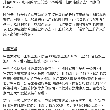
升至6.3%，較4月的歷史低點6.2%略增，但仍略低於去年同期的
6.4%。
歐洲央行行長拉加德在葡萄牙辛特拉舉行的央行年度論壇上對通膨數
據作出回應，表示歐洲央行已達到通膨目標，這也降低了市場對今年
進一步降息的預期。她隨後表示：「我們需要時間收集足夠的數據，
以確定通膨超標的風險已經過去。」並補充說：「我們的工作尚未完
成，必須保持警惕。」
中國市場
中國大陸股市上週上漲，滬深300指數上漲1.18%，上證綜合指數上
漲1.08%。香港恆生指數下跌0.88%。
一些指標反映中國經濟的喜憂參半。中國國家統計局週一公佈，6月
官方製造業採購經理人指數(PMI)從5月的49.5上升至49.7。最新的製
造業PMI數據涵蓋了中美兩國5月份達成90天關稅停擺協議後的第一
個完整月份，該協議導致貿易出現暫時反彈。儘管該指數仍低於50.0
的榮枯線，但優於經濟學家的預期，也使外界對北京方面是否會在短
期內加大刺激措施持有疑慮。
然而，一項民間調查顯示，中國服務業經濟仍承受壓力。6月財新中
國服務業PMI指數從5月的51.1降至50.6，為九個月來的最低水平，