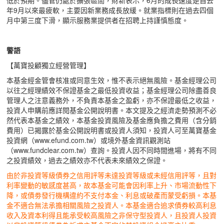
低於預期。儘管仍處於擴張區間，財新表示，6月的成長速度是自去
年9月以來最疲軟，主要因新業務成長放緩。就業指標則在過去四個
月中第三度下滑，顯示服務業提供者在招聘上持謹慎態度。
警語
【萬寶投顧獨立經營管理】
本基金經金管會核准或同意生效，惟不表示絕無風險。基金經理公司
以往之經理績效不保證基金之最低投資收益；基金經理公司除盡善良
管理人之注意義務外，不負責本基金之盈虧，亦不保證最低之收益，
投資人申購前應詳閱基金公開說明書。本文提及之經濟走勢預測不必
然代表本基金之績效，本基金投資風險及基金應負擔之費用（含分銷
費用）已揭露於基金公開說明書或投資人須知，投資人可至萬寶基金
投資網（www.efund.com.tw）或境外基金資訊觀測站
（www.fundclear.com.tw）查詢。投資人因不同時間進場，將有不同
之投資績效，過去之績效亦不代表未來績效之保證。
由於非投資等級債券之信用評等未達投資等級或未經信用評等，且對
利率變動的敏感度甚高，故本基金可能會因利率上升、市場流動性下
降，或債劵發行機構違約不支付本金、利息或破產而蒙受虧損。本基
金不適合無法承擔相關風險之投資人。本基金適合追求債券較高利息
收入及資本利得且能承受較高風險之非保守型投資人，且投資人投資