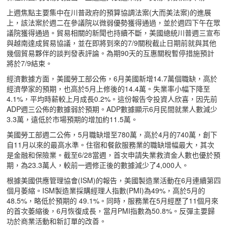
上週焦點主要集中在川普政府的預算協調法案(大而美法案)的進展
上，該法案於週二在參議院以微弱優勢獲得通過，並於週四下午在眾
議院獲得通過。貿易相關的新聞也持續不斷，美國總統川普週三宣布
與越南達成貿易協議，並在即將到來的7/9關稅截止日期前就與其他
幾個貿易夥伴的談判發表評論。為期90天的互惠關稅暫停措施預計
將於7/9結束。
經濟數據方面，美國勞工部公佈，6月美國新增14.7萬個職缺，高於
經濟學家的預期，也高於5月上修後的14.4萬。失業率小幅下降至
4.1%，平均時薪較上月成長0.2%。這份報告令投資人欣喜，因先前
ADP週三公佈的數據弱於預期。ADP數據顯示6月民間就業人數減少
3.3萬，遠低於市場預期的增加約11.5萬。
美國勞工部週二公佈，5月職缺增至780萬，高於4月的740萬，創下
自11月以來的最高水準。住宿和餐飲服務業的職缺增幅最大，其次
是金融和保險業。截至6/28當週，首次申請失業救濟金人數也優於預
期，為23.3萬人，較前一週修正後的數據減少了4,000人。
根據美國供應管理協會(ISM)的報告，美國製造業活動在6月連續第四
個月萎縮。ISM製造業採購經理人指數(PMI)為49%，高於5月的
48.5%，略低於預期的 49.1%。同時，服務業在5月經歷了11個月來
的首次萎縮後，6月恢復成長，當月PMI指數為50.8%。反彈主要歸
功於商業活動和新訂單的改善。