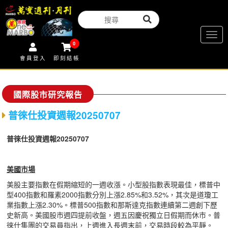
Togg
0
navig
會員登入
即刻結帳
國際股市研究報告
普徠仕投資週報20250707
普徠仕投資週報20250707
美國市場
美股主要指數在假期縮短的一週收漲。小型股指數表現最佳，標普中
型400指數和羅素2000指數分別上漲2.85%和3.52%，其次是道瓊工
業指數上漲2.30%。標普500指數和那斯達克指數連續第二週創下歷
史新高。美國股市週四提前收盤，週五因慶祝獨立日假期而休市。普
徠仕集團的交易員指出，上週進入長週末前，交易時段較為平靜。