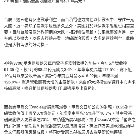
210萬桶，油價最高可能飆升至每桶130美元。
台股上週五也有反應戰爭利空，而台積電也力拚在以伊戰火中，守住千元
大關，這一次除了看戰爭反應多久之外，美國對於以伊戰爭態度也相當重
要。目前台股沒像外界預期的大跌，相對穩住陣腳，如果戰事沒有進一步
升級以及擴大，以過去經驗來看，地緣政治影響，大多是短線利空，此時
也是汰弱留強的好時機。
神達(3706)受惠伺服器及車用電子業務對營運的加持，今年5月營收達
91.35 億，較4月的88.21億元成長3.6%，年增率更高達117.5%，寫下近
19個月以來營收新高。累計今年前五月營收416.22億，年增率逾
126.9%，單月營收顯著大增的主要動能，來自超大規模雲端資料中心需求
持續高漲，推升相關伺服器與 IT 周邊產品出貨動能
而美商甲骨文(Oracle)雲端業務爆發，甲骨文日前公布的財報，2026財年
總營收估值上調至670億美元，年增率由原先15%升至16.7%，其中雲基
礎設施收入更看增逾70%，並積極拓展AI服務，攜手OpenAI推進「星際之
門」計畫，預期對AI伺服器需求力道持續增強，神達作為美國軟體巨頭甲
骨文伺服器供應鏈成員，將同步受惠其AI布局與雲端基礎設施擴張