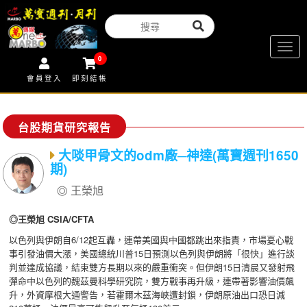
Togg
0
navig
會員登入
即刻結帳
台股期貨研究報告
大啖甲骨文的odm廠─神達(萬寶週刊1650
期)
王榮旭
◎王榮旭 CSIA/CFTA
以色列與伊朗自6/12起互轟，連帶美國與中國都跳出來指責，市場憂心戰
事引發油價大漲，美國總統川普15日預測以色列與伊朗將「很快」進行談
判並達成協議，結束雙方長期以來的嚴重衝突。但伊朗15日清晨又發射飛
彈命中以色列的魏茲曼科學研究院，雙方戰事再升級，連帶著影響油價飆
升，外資摩根大通警告，若霍爾木茲海峽遭封鎖，伊朗原油出口恐日減