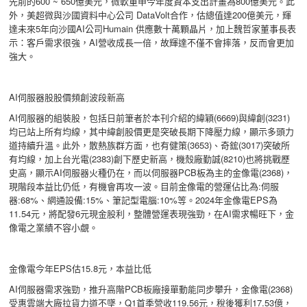
先前的600 ~ 650億美元，微軟重申今年度資本支出計畫為800億美元。此
外，美超微與沙國資料中心公司 DataVolt合作，估總值達200億美元，輝
達未來5年向沙國AI公司Humain 供應數十萬顆晶片，加上魏哲家董事長表
示：客戶需求很強，AI營收成長一倍，故輝達不僅不會摔落，反而會更加
強大。
AI伺服器股股價頻創波段新高
AI伺服器的組裝股，包括日前筆者於本刊介紹的緯穎(6669)與緯創(3231)
均已站上所有均線，其中緯創股價更是突破長期下降壓力線，顯示多頭力
道持續升溫。此外，散熱族群方面，也有健策(3653)、奇鋐(3017)突破所
有均線，加上台光電(2383)創下歷史新高，機殼廠勤誠(8210)也將挑戰歷
史高，顯示AI伺服器火種仍在，而以伺服器PCB板為主的金像電(2368)，
現階段本益比仍低，有機會再攻一波。目前金像電的營運佔比為:伺服
器:68%、網通設備:15%、筆記型電腦:10%等。2024年金像電EPS為
11.54元，將配發6元現金股利，整體營運表現強勁，在AI需求暢旺下，金
像電之業績不容小覷。
金像電今年EPS估15.8元，本益比低
AI伺服器需求強勁，推升高階PCB板廠接單動能同步攀升，金像電(2368)
受惠雲端大廠拉貨力道不墜，Q1首季營收119.56元，稅後獲利17.53億，