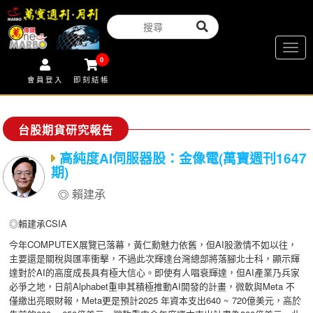
Togg
0
navig
會員登入
即刻結帳
台股期貨研究報告
高純度AI伺服器股：金像電(萬寶週刊1647
期)
賴建承
◎賴建承CSIA
今年COMPUTEX展覽已落幕，黃仁勳魅力依舊，但AI股激情不如以往，
主要還是關稅與匯率衝擊，不過此次輝達台灣總部將落腳北士科，顯示輝
達對於AI的高度成長具有極大信心。即使有人唱衰輝達，但AI產業乃兵家
必爭之地，日前Alphabet重申其積極推動AI開發的計畫，微軟與Meta 不
僅繳出亮眼財報，Meta更是預計2025 年資本支出640 ~ 720億美元，高於