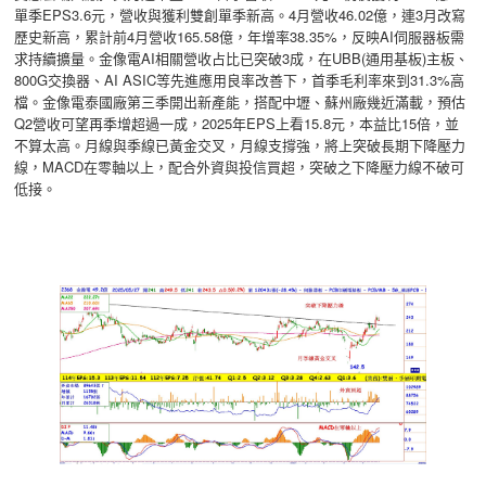
單季EPS3.6元，營收與獲利雙創單季新高。4月營收46.02億，連3月改寫
歷史新高，累計前4月營收165.58億，年增率38.35%，反映AI伺服器板需
求持續擴量。金像電AI相關營收占比已突破3成，在UBB(通用基板)主板、
800G交換器、AI ASIC等先進應用良率改善下，首季毛利率來到31.3%高
檔。金像電泰國廠第三季開出新產能，搭配中壢、蘇州廠幾近滿載，預估
Q2營收可望再季增超過一成，2025年EPS上看15.8元，本益比15倍，並
不算太高。月線與季線已黃金交叉，月線支撐強，將上突破長期下降壓力
線，MACD在零軸以上，配合外資與投信買超，突破之下降壓力線不破可
低接。