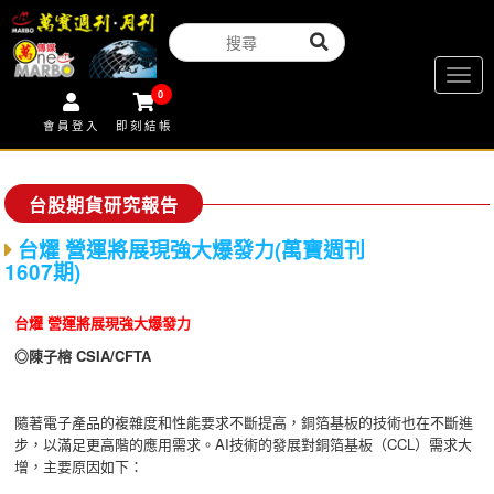
Togg
0
navig
會員登入
即刻結帳
台股期貨研究報告
台燿 營運將展現強大爆發力(萬寶週刊
1607期)
台燿
營運將展現強大爆發力
◎
陳子榕
CSIA/CFTA
隨著電子產品的複雜度和性能要求不斷提高，銅箔基板的技術也在不斷進
步，以滿足更高階的應用需求。AI技術的發展對銅箔基板（CCL）需求大
增，主要原因如下：