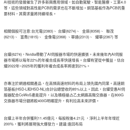
AI技術的發展催生了許多新興應用領域，如自動駕駛、智能醫療、工業4.0
等，這些領域對高性能PCB的需求也在不斷增加。銅箔基板作為PCB的重
要材料，其需求量將持續增長。
相關個股可注意:台光電(2383)、 台燿(6274)、 金居(8358)、 聯茂
(6213)、 富喬(1815)、 金像電(2368) 、華通(2313)、 燿華(2367) 等
台燿(6274)，Nvidia帶動了AI伺服器市場的快速擴張。未來幾年內AI伺服
器市場將以每年22%的年複合成長率快速增長。台燿有望從中獲益，估台
燿2022年~2025年的獲利年複合成長率將達到21%。
亦專注於網通相關產品，在高頻高速材料的布局上領先國內同業。高速銅
箔基板(HSD-L和HSD-NL)合計佔總營收的85%以上。因此，台燿受惠AI伺
服器配合CoWoS產能提升，以及積極搶占乙太網路高階交換器，在800G
交換器市場分額將較400G明確提升，有利拉高未來評價。
台燿上半年合併獲利11.45億元，每股稅後4.21元 ，淨利上半年年增近
200％，獲利將展現強大爆發力。建議:逢回布局