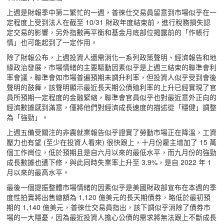
上週是財報季中第二繁忙的一週，普徠仕交易員留意到市場似乎在一
定程度上受到法人在截至 10/31 財政年度結束前，進行稅務損失認
定交易的影響，另外指數再平衡和基金月底部位揭露前的「作帳行
情」也可能起到了一定作用。
除了財報公布，上週投資人還需消化一系列政策聲明、經濟報告和地
緣政治發展，市場情緒的主要驅動因素似乎是上週三結束的聯準會利
率會議，聯準會如市場普遍預期未調升利率，但投資人似乎受到會後
聲明的鼓舞，該聲明顯示最近長天期公債殖利率的上升已經實現了官
員所預期一定程度的金融緊縮，聯準會官員似乎也對最近意外正向的
經濟數據感到滿意，僅將他們對經濟成長速度的描述從「穩健」調整
為「強勁」。
上週五備受關注的非農就業報告似乎證實了勞動市場正在降溫，工資
壓力也有望 (至少在投資人看來) 很快跟上，十月份雇主增加了 15 萬
個工作崗位，低於預期且是自六月以來的最低水平，而九月份的強勁
成長數據也遭下修，與此同時失業率上升至 3.9%，是自 2022 年 1
月以來的最高水平。
最後一個提振整體市場情緒的因素似乎是美國財政部宣布在本週的季
度性拍賣將出售總額為 1,120 億美元的長天期債券，略低於最初預
期的 1,140 億美元，普徠仕交易員指出，該下調似乎消除了債券市
場的一大隱憂，因為最近投資人擔心公債的需求將無法跟上不斷成長