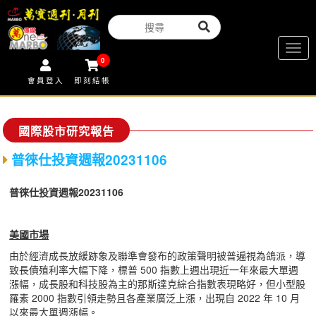
Togg
0
navig
會員登入
即刻結帳
國際股市研究報告
普徠仕投資週報20231106
普徠仕投資週報20231106
美國市場
由於經濟成長放緩跡象及聯準會發布的政策聲明被普遍視為鴿派，導
致長債殖利率大幅下降，標普 500 指數上週出現近一年來最大單週
漲幅，成長股和科技股為主的那斯達克綜合指數表現略好，但小型股
羅素 2000 指數引領走勢且各產業廣泛上漲，出現自 2022 年 10 月
以來最大單週漲幅。