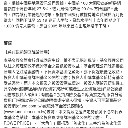
憂，根據中國房地產資訊公司數據，中國前 100 大開發商的新房銷
售額在十月份年減 27.5%，較九月份的降幅 29.2% 有所緩解。此
外，作為該行業低迷的跡象，根據中國央行數據房地產貸款於九月份
從去年同期下降至 53.19 兆元人民幣，貸款水平則比去年同期少了
1,000 億元人民幣，是自 2005 年以來首次出現年增率下降。
警語
【萬寶投顧獨立經營管理】
本基金經金管會核准或同意生效，惟不表示絕無風險。基金經理公司
以往之經理績效不保證基金之最低投資收益；基金經理公司除盡善良
管理人之注意義務外，不負責本基金之盈虧，亦不保證最低之收益，
投資人申購前應詳閱基金公開說明書；投資人申購本基金係持有基金
受益憑證，而非本文提及之投資資產或標的；投資人應留意衍生性工
具/證券相關商品等槓桿投資策略所可能產生之投資風險(詳見公開說
明書或投資人須知)；有關基金投資風險及基金應負擔之費用(含分銷
費用)已揭露於基金公開說明書或投資人須知，投資人可至萬寶基金
投資網(efund.com.tw)或境外基金資訊觀測站
(www.fundclear.com.tw)查詢。本文提及之經濟走勢預測不必然代表
本基金之績效，本基金投資風險應詳閱基金公開說明書。「T.
ROWE PRICE」、「大角羊」圖樣及「普徠仕」三字均為普徠仕集