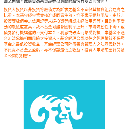
團之商標。此廣告為萬寶證券投資顧問股份有限公司發佈。
投資人投資以非投資等級債券為訴求之基金不宜佔其投資組合過高之
比重。本基金經金管會核准或同意生效，惟不表示絕無風險。由於非
投資等級債券之信用評等未達投資等級或未經信用評等，且對利率變
動的敏感度甚高，故本基金可能會因利率上升、市場流動性下降，或
債劵發行機構違約不支付本金、利息或破產而蒙受虧損。本基金不適
合無法承擔相關風險之投資人。基金經理公司以往之經理績效不保證
基金之最低投資收益；基金經理公司除盡善良管理人之注意義務外，
不負責本基金之盈虧，亦不保證最低之收益，投資人申購前應詳閱基
金公開說明書。