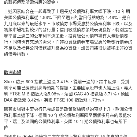
的聯邦債務所需供應的資金。
上述因素結合在一起導致了上週長期公債殖利率大幅下跌，10 年期
美國公債殖利率從 4.88% 下降至週五的當日低點約為 4.48%，是自
九月底以來的最低水平。市政債券市場受惠於公債殖利率下跌，以及
初級市場相對較少的發行量；信用敏感債券領域表現良好，特別是在
聯準會上週三的公布利率決策後，投資級公司債市場有大量新債發
行，同時也有充足的需求，而非投資級債券市場受惠於新發行債券的
不足以及福特公司債務被升級為投資級，該公司將很快被移出非投資
級債券指數。
歐洲市場
Stoxx 歐洲 600 指數上週漲 3.41%，從前一週的下跌中反彈。受到
利率可能已經達到高峰預期的提振，主要國家股市也大幅上漲，義大
利 FTSE MIB 指數大漲5.08%，法國 CAC 40 指數漲 3.71%，德國
DAX 指數漲 3.42%，英國 FTSE 100 指數漲 1.73%。
隨著市場對主要央行已完成貨幣政策緊縮週期的預期上升，歐洲公債
殖利率普遍下降，德國 10 年期公債殖利率降至兩個多月來的最低水
平，瑞士及法國的公債殖利率、英國 10 年期公債殖利率也有所下
降。
英國央行 (BoE) 連續第二次在會議上將利率維持在 15 年來的高位