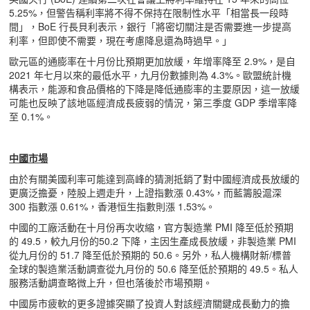
5.25%，但警告稱利率將不得不保持在限制性水平「相當長一段時
間」，BoE 行長貝利表示，銀行「將密切關注是否需要進一步提高
利率，但即使不需要，現在考慮降息還為時過早。」
歐元區的通膨率在十月份比預期更加放緩，年增率降至 2.9%，是自
2021 年七月以來的最低水平，九月份數據則為 4.3%。歐盟統計機
構表示，能源和食品價格的下降是降低通膨率的主要原因，這一放緩
可能也反映了該地區經濟成長疲弱的情況，第三季度 GDP 季增率降
至 0.1%。
中國市場
由於有關美國利率可能達到高峰的猜測抵銷了對中國經濟成長放緩的
更廣泛擔憂，陸股上週走升，上證指數漲 0.43%，而藍籌股滬深
300 指數漲 0.61%，香港恒生指數則漲 1.53%。
中國的工廠活動在十月份再次收縮，官方製造業 PMI 降至低於預期
的 49.5，較九月份的50.2 下降，主因生產成長放緩，非製造業 PMI
從九月份的 51.7 降至低於預期的 50.6。另外，私人機構財新/標普
全球的製造業活動調查從九月份的 50.6 降至低於預期的 49.5。私人
服務活動調查略微上升，但也落後於市場預期。
中國房市疲軟的更多證據突顯了投資人對該經濟關鍵成長動力的擔