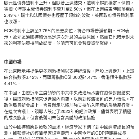
歐元區債券殖利率上升，但隨著上週結束，殖利率趨於穩定。例如，
德國10年期主權債券殖利率曾升至2.56%，但在上週結束時回落至約
2.49%，瑞士和法國債券也經歷了類似的波動。英國政府債券殖利率
也收漲。
ECB將利率上調至3.75%的歷史高位，符合市場普遍預期。ECB表
示，歐元區通膨持續偏高是這次升息的主要原因，然而它也暗示對未
來的利率決策持開放態度，並暗示可能會暫緩貨幣緊縮。
中國市場
在北京暗示將提供更多刺激措施以支持經濟後，陸股上週走升。上證
綜合指數漲3.42%，而藍籌指數CSI 300漲4.47%，香港恒生指數漲
4.41%。
在中國，由習近平主席領導的中共中央政治局承諾在疫情封鎖結束
後，採取刺激措施來促進國內消費，以應對經濟復甦的乏力情況。在
政治局最新會議上，官員還承諾將加強支持陷入困境的房地產行業。
在這次會議上，領導人設定了2023年的經濟政策。儘管表明了積極
的成長態度，但會後聲明未包含具體的政策措施。
由於中國持續應對疲軟的需求，經濟學家下調了對中國經濟成長的預
測，據彭博社的經濟學家調查顯示，中國今年的GDP預期將成長