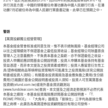
5.2%，低於先前預測的5.5%，而2024年則預測成長率為4.8%。在
央行消息方面，中國的領導層任命潘功勝為中國人民銀行行長，在潘
功勝7月初被任命為中國人民銀行黨委書記後，此舉已在預期之中。
警語
【萬寶投顧獨立經營管理】
本基金經金管會核准或同意生效，惟不表示絕無風險。基金經理公司
以往之經理績效不保證基金之最低投資收益；基金經理公司除盡善良
管理人之注意義務外，不負責本基金之盈虧，亦不保證最低之收益，
投資人申購前應詳閱基金公開說明書；投資人申購本基金係持有基金
受益憑證，而非本文提及之投資資產或標的；投資人應留意衍生性工
具/證券相關商品等槓桿投資策略所可能產生之投資風險(詳見公開說
明書或投資人須知)；有關基金投資風險及基金應負擔之費用(含分銷
費用)已揭露於基金公開說明書或投資人須知，投資人可至萬寶基金
投資網(efund.com.tw)或境外基金資訊觀測站
(www.fundclear.com.tw)查詢。本文提及之經濟走勢預測不必然代表
本基金之績效，本基金投資風險應詳閱基金公開說明書。「T.
ROWE PRICE」、「大角羊」圖樣及「普徠仕」三字均為普徠仕集
團之商標。此廣告為萬寶證券投資顧問股份有限公司發佈。