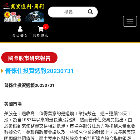
Togg
0
navig
會員登入
即刻結帳
國際股市研究報告
普徠仕投資週報20230731
普徠仕投資週報20230731
美國市場
美股在上週收高，值得留意的是道瓊工業指數在上週三連續13天上
漲，為自1987年以來的最長連漲記錄。然而普徠仕交易員指出，由
於暑假到來使整體交易相對低迷，市場將部分注意力轉移到大量重要
數據公佈、美聯儲政策會議以及一些知名企業的財報上，成長股表現
明顯優於價值股，而主要由以科技股為主的那斯達克綜合指數領漲