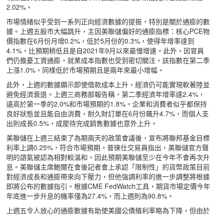
2.02%。
市場情緒似乎受到一系列正向經濟數據的提振，特別是關於通膨的數
據。上週五股市大幅跳升，主因美聯儲偏好的通膨指標：核心PCE物
價指數在6月份月增0.2%，低於5月份的0.3%，使得年增率達到
4.1%，比預期稍低且是自2021年9月以來最慢增速。此外，因官員
們仍擔憂工資通膨，就業成本指數也受到密切關注，該指數在第二季
上漲1.0%，同樣低於市場預期且是兩年來最小增幅。
此外，上週的數據顯示即使借款成本上升，經濟仍可能實現軟著陸並
避免經濟衰退。上週三商務部報告稱，第二季經濟年增率達2.4%，
遠高於第一季的2.0%和市場預期的1.8%。企業和消費者似乎都保持
良好狀態並且能自由消費，耐久財訂單在6月份飆升4.7%，而個人支
出則成長0.5%，成屋待完成銷售數據也意外上升。
美聯儲在上週三結束了為期兩天的政策會議後，宣布將聯邦基金目標
利率上調0.25%，符合市場預期。普徠仕交易員指出，美聯儲官方聲
明的語氣被認為相對較溫和，因此預期美聯儲至少在今年不會再次升
息。美聯儲主席鮑爾在會後記者會上承認「限制性」的貨幣政策目前
對經濟成長和通膨帶來向下壓力，但他強調利率的進一步調整將根據
即將公布的數據指引。根據CME FedWatch工具，期貨市場定價今年
年底進一步升息的機率僅為27.4%，而上週則為90.8%。
上週五令人放心的通膨數據有助使美國公債殖利率略為下降，但由於