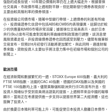
強勁的成長信號，10年期公債殖利率仍在上週大幅走升。根據普徠
仕交易員，市政債市場上週相對平靜，但近期新發行債券表現良好，
主要由較高殖利率的債券領漲。
在投資級公司債市場，隨著中型銀行帶領，上週債券的利差有所縮
小，投資級證券化信貸中包括ABS和CMBS均表現優異，這歸功於較
少的供應量和MBS市場非常活躍；據普徠仕交易員表示，由於日本
央行(BoJ)宣布可能會對其殖利率曲線控制政策進行調整，該消息使
風險資產走低，非投資級債券證券也因而感受到壓力。儘管有幾筆新
交易宣布，但預計8月初發行活動將更加繁忙，與此同時，適逢財報
季來臨，貸款投資人主要似乎將注意力集中在初級市場和個別公司的
新聞上。
歐洲市場
在經濟新聞和數據繁忙的一週，STOXX Europe 600指數、義大利的
FTSE MIB指數、法國的CAC 40指數、德國的DAX指數以及英國的
FTSE 100指數均上漲。儘管美聯儲和歐洲央行(ECB)宣布升息，但
投資人情緒似乎受到官員鴿派語氣的提振。上週稍早來自中國的報導
顯示，當局正在考慮提供進一步支持以提振世界第二大經濟體，這也
鼓舞了投資人。
由於擔憂日本殖利率可能上升，可能促使日本投資人撤離日本債市，