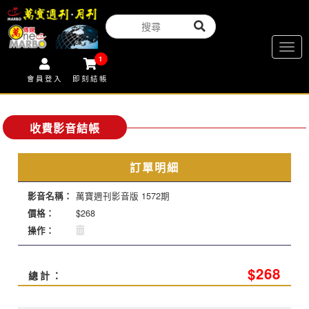
Togg
1
navig
會員登入
即刻結帳
收費影音結帳
訂單明細
影音名稱：
萬寶週刊影音版 1572期
價格：
$268
操作：
$268
總計：