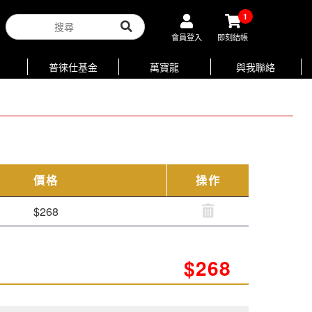
1
會員登入
即刻結帳
普徠仕基金
萬寶龍
與我聯絡
價格
操作
$268
$268