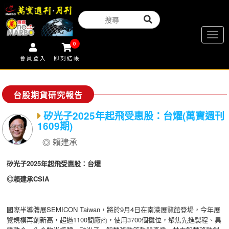
Togg
0
navig
會員登入
即刻結帳
台股期貨研究報告
矽光子2025年起飛受惠股：台燿(萬寶週刊
1609期)
賴建承
矽光子2025年起飛受惠股：台燿
◎賴建承CSIA
國際半導體展SEMICON Taiwan，將於9月4日在南港展覽館登場，今年展
覽規模再創新高，超過1100間廠商，使用3700個攤位，聚焦先進製程、異