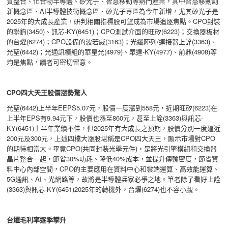
質整合、化合物半導體、矽光子、智慧移動等熱門產業，其中智慧移動創
新概念區、AI半導體技術概念區、矽光子專區為今年新增，尤其矽光子是
2025年的大成長產業，研判相關指標股可望成為市場追逐焦點。CPO封裝
的聯鈞(3450)、訊芯-KY(6451)；CPO測試介面的旺矽(6223)；交換器板材
的台燿(6274)；CPO設備的波若威(3163)；光纖陣列/連接器上詮(3363)、
光聖(6442)；光通訊模組的華星光(4979)、眾達-KY(4977)、前鼎(4908)等
均是焦點，讀者可密切留意。
CPO
四大天王股價漲勢驚人
光聖(6442)上半年EEPS5.07元，股價一度漲到558元，近期旺矽(6223)在
上半年EPS有9.94元下，股價也漲至860元，甚至上詮(3363)與訊芯-
KY(6451)上半年業績不佳，但2025年有大成長之預期，股價分別一度逼近
200元及300元，上述四檔大漲股堪稱是CPO四大天王，顯示市場對CPO
的期待相當大。畢竟CPO(共同封裝光學元件)，是將光引擎模組和交換器
晶片整合一起，節省30%功耗、降低40%成本，並提升傳輸密度，節省資
料中心內部空間，CPO的主要應用在資料中心和雲端運算、高效能運算、
5G通訊、AI、光網路等，故將是半導體兵家必爭之地。筆者除了看好上詮
(3363)與訊芯-KY(6451)2025年的轉機外，台燿(6274)也不容小覷。
台燿毛利率逐季攀升